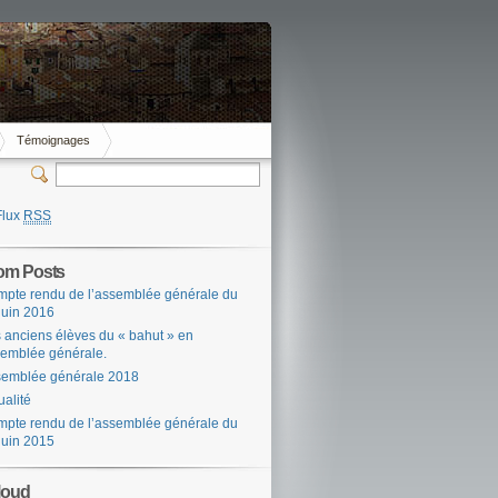
Témoignages
Flux
RSS
om Posts
pte rendu de l’assemblée générale du
juin 2016
 anciens élèves du « bahut » en
emblée générale.
emblée générale 2018
ualité
pte rendu de l’assemblée générale du
juin 2015
loud