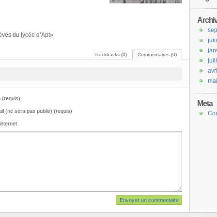
Archi
se
èves du lycée d’Apt»
jui
jan
Trackbacks (0)
Commentaires (0)
jui
avr
ma
(requis)
Meta
il (ne sera pas publié) (requis)
Co
internet