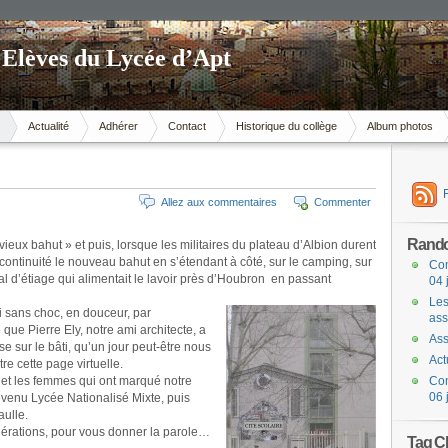
 Elèves du Lycée d’Apt
Actualité
Adhérer
Contact
Historique du collège
Album photos
Allez aux commentaires
Commenter
Rand
ieux bahut » et puis, lorsque les militaires du plateau d’Albion durent
 la continuité le nouveau bahut en s’étendant à côté, sur le camping, sur
Com
nal d’étiage qui alimentait le lavoir près d’Houbron en passant
04 
Les
i sans choc, en douceur, par
ass
que Pierre Ely, notre ami architecte, a
Ass
se sur le bâti, qu’un jour peut-être nous
Act
tre cette page virtuelle.
 et les femmes qui ont marqué notre
Com
06 
 devenu Lycée Nationalisé Mixte, puis
ulle.
générations, pour vous donner la parole…
Tag C