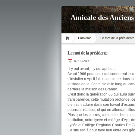
Amicale des Anciens
L’amicale
Le mot de la présidente
Le mot de la présidente
07/02/2009
Il y eut avant, il y eut après….
Avant 1966 pour ceux qui connurent le « v
s’installer à Apt il fallut construire dans
le stade de la Fantaisie et le long du ca
derrière la maison des Brando.
C’est donc la génération 66 qui aura suiv
transparence, cette mutation profonde, ce 
bien su traduire dans son travail d’esquis
pourrons réaliser, et qui en attendant illus
Plus que les pierres, ce sont les hommes
institution, notre lycée et collège d’Apt,
Lycée et Collège Régional Charles De Ga
Ce site est là pour faire lien entre ces 