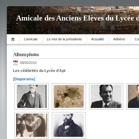
Amicale des Anciens Elèves du Lycée 
L’amicale
Le mot de la présidente
Actualité
Adhérer
Co
Album photos
08/05/2010
Les célébrités du Lycée d’Apt
[Diaporama]